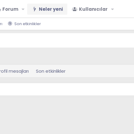
Forum
Neler yeni
Kullanıcılar
rı
Son etkinlikler
rofil mesajları
Son etkinlikler