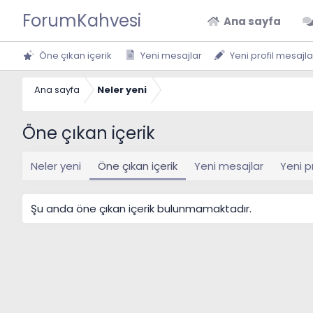
ForumKahvesi
Ana sayfa
Öne çıkan içerik
Yeni mesajlar
Yeni profil mesajla
Ana sayfa
Neler yeni
Öne çıkan içerik
Neler yeni
Öne çıkan içerik
Yeni mesajlar
Yeni p
Şu anda öne çıkan içerik bulunmamaktadır.