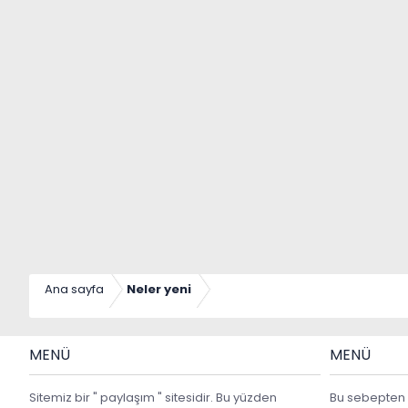
Ana sayfa
Neler yeni
MENÜ
MENÜ
Sitemiz bir " paylaşım " sitesidir. Bu yüzden
Bu sebepten 