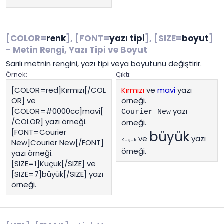
[COLOR=
renk
], [FONT=
yazı tipi
], [SIZE=
boyut
]
- Metin Rengi, Yazı Tipi ve Boyut
Sarılı metnin rengini, yazı tipi veya boyutunu değiştirir.
Örnek:
Çıktı:
[COLOR=red]Kırmızı[/COL
Kırmızı
ve
mavi
yazı
OR] ve
örneği.
[COLOR=#0000cc]mavi[
yazı
Courier New
/COLOR] yazı örneği.
örneği.
[FONT=Courier
büyük
ve
yazı
Küçük
New]Courier New[/FONT]
örneği.
yazı örneği.
[SIZE=1]Küçük[/SIZE] ve
[SIZE=7]büyük[/SIZE] yazı
örneği.