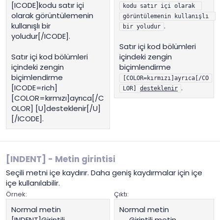
[ICODE]kodu satır içi
kodu satır içi olarak 
olarak görüntülemenin
görüntülemenin kullanışlı 
kullanışlı bir
.
bir yoludur
yoludur[/ICODE].
Satır içi kod bölümleri
Satır içi kod bölümleri
içindeki zengin
içindeki zengin
biçimlendirme
biçimlendirme
[COLOR=kırmızı]ayrıca[/CO
[ICODE=rich]
.
LOR] 
desteklenir
[COLOR=kırmızı]ayrıca[/C
OLOR] [U]desteklenir[/U]
[/ICODE].
[INDENT] - Metin girintisi
Seçili metni içe kaydırır. Daha geniş kaydırmalar için içe
içe kullanılabilir.
Örnek:
Çıktı:
Normal metin
Normal metin
[INDENT]Girintili
Girintili metin​