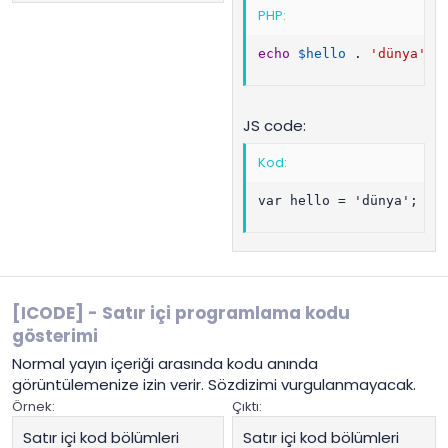
PHP:
echo
$hello
.
'dünya'
;
JS code:
Kod:
var hello = 'dünya';
[ICODE] - Satır içi programlama kodu
gösterimi
Normal yayın içeriği arasında kodu anında
görüntülemenize izin verir. Sözdizimi vurgulanmayacak.
Örnek:
Çıktı:
Satır içi kod bölümleri
Satır içi kod bölümleri