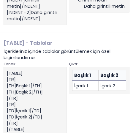
metin[/INDENT]
Daha girintili metin​
[INDENT=2]Daha girintili
metin[/INDENT]
[TABLE] - Tablolar
İçerikleriniz içinde tablolar görüntülemek için özel
biçimlendirme.
Örnek:
Çıktı:
[TABLE]
Başlık 1
Başlık 2
[TR]
[TH]Başlık 1[/TH]
İçerik 1
İçerik 2
[TH]Başlık 2[/TH]
[/TR]
[TR]
[TD]İçerik 1[/TD]
[TD]İçerik 2[/TD]
[/TR]
[/TABLE]