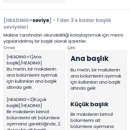
[HEADING=
seviye
] - 1'den 3'e kadar başlık
seviyeleri
Makine tarafından okunabilirliği kolaylaştırmak için metni
yapılandırılmış bir başlık olarak işaretler.
Örnek:
Çıktı:
[HEADING=1]Ana
Ana başlık​
başlık[/HEADING]
Bu metin, bir makalenin
Bu metin, bir makalenin
ana bölümlerini ayırmak
ana bölümlerini ayırmak
için kullanılan ana başlık
için kullanılan ana başlık
altında gelir.
altında gelir.
[HEADING=2]Küçük
Küçük başlık​
başlık[/HEADING]
Bir makalenin birincil
Bir makalenin birincil
bölümlerini alt bölümlere
bölümlerini alt
ayırmanız gerektiğinde, 2.
bölümlere ayırmanız
düzey bir alt başlık