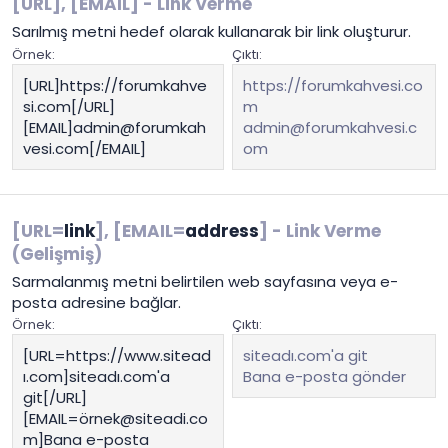
[URL], [EMAIL] - Link Verme
Sarılmış metni hedef olarak kullanarak bir link oluşturur.
Örnek:
Çıktı:
[URL]https://forumkahve
https://forumkahvesi.co
si.com[/URL]
m
[EMAIL]admin@forumkah
admin@forumkahvesi.c
vesi.com[/EMAIL]
om
[URL=
link
], [EMAIL=
address
] - Link Verme
(Gelişmiş)
Sarmalanmış metni belirtilen web sayfasına veya e-
posta adresine bağlar.
Örnek:
Çıktı:
[URL=https://www.sitead
siteadı.com'a git
ı.com]siteadı.com'a
Bana e-posta gönder
git[/URL]
[EMAIL=örnek@siteadi.co
m]Bana e-posta