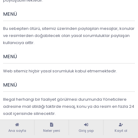
paylaşabilmektedir.
MENÜ
Bu sebepten ötürü, sitemiz üzerinden paylaşılan mesajlar, konular
ve resimlerden doğabilecek olan yasal sorumluluklar paylaşan
kullanıcıya aittir.
MENÜ
Web sitemiz hiçbir yasal sorumluluk kabul etmemektedir.
MENÜ
Illegal herhangi bir faaliyet görülmesi durumunda Yöneticilere
adresine mail atıldığı taktirde mesaj, konu ya da resim en fazla 24
saat içerisinde silinecektir.
Türkçe (TR)
Yardım
Ana sayfa
R
Ana sayfa
Neler yeni
Giriş yap
Kayıt ol
S
S