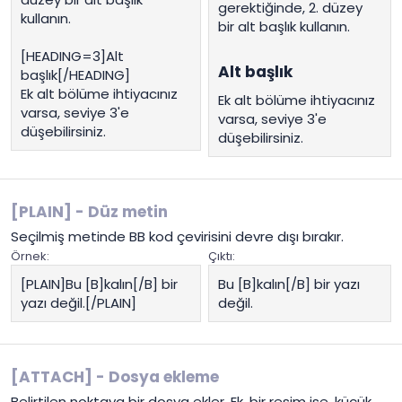
gerektiğinde, 2. düzey
kullanın.
bir alt başlık kullanın.
[HEADING=3]Alt
Alt başlık​
başlık[/HEADING]
Ek alt bölüme ihtiyacınız
Ek alt bölüme ihtiyacınız
varsa, seviye 3'e
varsa, seviye 3'e
düşebilirsiniz.
düşebilirsiniz.
[PLAIN] - Düz metin
Seçilmiş metinde BB kod çevirisini devre dışı bırakır.
Örnek:
Çıktı:
[PLAIN]Bu [B]kalın[/B] bir
Bu [B]kalın[/B] bir yazı
yazı değil.[/PLAIN]
değil.
[ATTACH] - Dosya ekleme
Belirtilen noktaya bir dosya ekler. Ek, bir resim ise, küçük