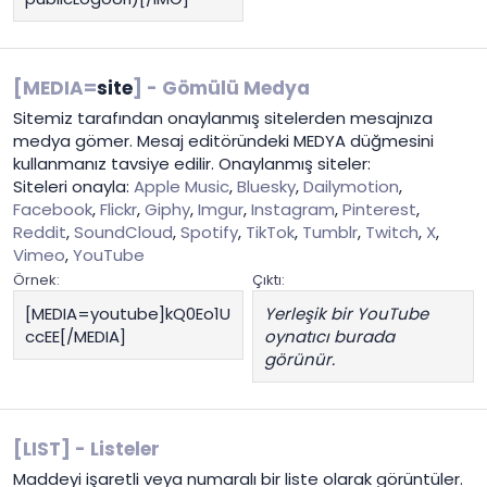
[MEDIA=
site
] - Gömülü Medya
Sitemiz tarafından onaylanmış sitelerden mesajnıza
medya gömer. Mesaj editöründeki MEDYA düğmesini
kullanmanız tavsiye edilir. Onaylanmış siteler:
Siteleri onayla:
Apple Music
,
Bluesky
,
Dailymotion
,
Facebook
,
Flickr
,
Giphy
,
Imgur
,
Instagram
,
Pinterest
,
Reddit
,
SoundCloud
,
Spotify
,
TikTok
,
Tumblr
,
Twitch
,
X
,
Vimeo
,
YouTube
Örnek:
Çıktı:
[MEDIA=youtube]kQ0Eo1U
Yerleşik bir YouTube
ccEE[/MEDIA]
oynatıcı burada
görünür.
[LIST] - Listeler
Maddeyi işaretli veya numaralı bir liste olarak görüntüler.