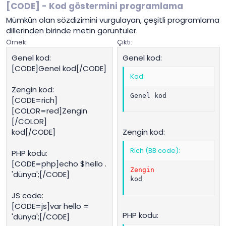
[CODE] - Kod göstermini programlama
Mümkün olan sözdizimini vurgulayan, çeşitli programlama
dillerinden birinde metin görüntüler.
Örnek:
Çıktı:
Genel kod:
Genel kod:
[CODE]Genel kod[/CODE]
Kod:
Zengin kod:
Genel kod
[CODE=rich]
[COLOR=red]Zengin
[/COLOR]
kod[/CODE]
Zengin kod:
Rich (BB code):
PHP kodu:
[CODE=php]echo $hello .
Zengin 
'dünya';[/CODE]
kod
JS code:
[CODE=js]var hello =
PHP kodu:
'dünya';[/CODE]