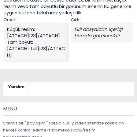
resim veya tam boyutlu bir görünüm eklenir. Bu genellikle
uygun butona tıklatarak yerleştirilir.
Örnek:
Çıktı:
Küçük resim:
Ekli dosyaların içeriği
[ATTACH]123[/ATTACH]
burada görülecektir.
Tam boyut:
[ATTACH=full]123[/ATTAC
H]
Yardım
MENÜ
Sitemiz bir " paylaşım " sitesidir. Bu yüzden sitemize kayıt olan
herkes kontrol edilmeksizin mesaj/konu/resim