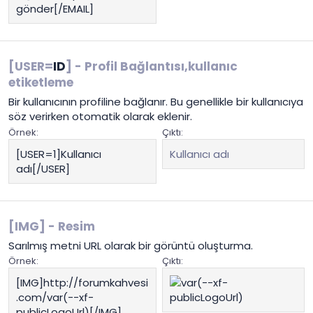
gönder[/EMAIL]
[USER=
ID
] - Profil Bağlantısı,kullanıc
etiketleme
Bir kullanıcının profiline bağlanır. Bu genellikle bir kullanıcıya
söz verirken otomatik olarak eklenir.
Örnek:
Çıktı:
[USER=1]Kullanıcı
Kullanıcı adı
adı[/USER]
[IMG] - Resim
Sarılmış metni URL olarak bir görüntü oluşturma.
Örnek:
Çıktı:
[IMG]http://forumkahvesi
.com/var(--xf-
publicLogoUrl)[/IMG]