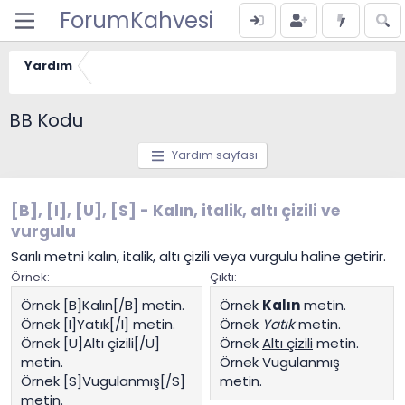
ForumKahvesi
Yardım
BB Kodu
Yardım sayfası
[B], [I], [U], [S] - Kalın, italik, altı çizili ve
vurgulu
Sarılı metni kalın, italik, altı çizili veya vurgulu haline getirir.
Örnek:
Çıktı:
Örnek [B]Kalın[/B] metin.
Örnek
Kalın
metin.
Örnek [I]Yatık[/I] metin.
Örnek
Yatık
metin.
Örnek [U]Altı çizili[/U]
Örnek
Altı çizili
metin.
metin.
Örnek
Vugulanmış
Örnek [S]Vugulanmış[/S]
metin.
metin.