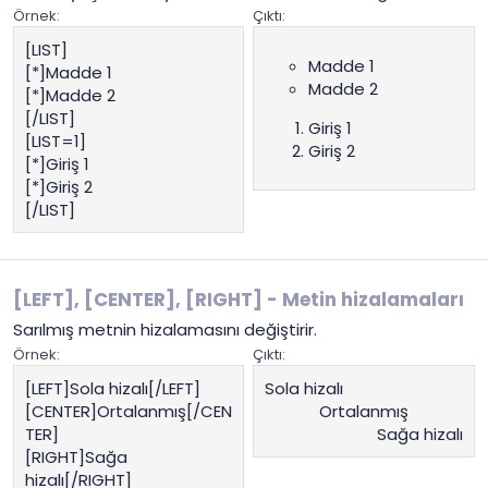
Örnek:
Çıktı:
[LIST]
Madde 1
[*]Madde 1
Madde 2
[*]Madde 2
[/LIST]
Giriş 1
[LIST=1]
Giriş 2
[*]Giriş 1
[*]Giriş 2
[/LIST]
[LEFT], [CENTER], [RIGHT] - Metin hizalamaları
Sarılmış metnin hizalamasını değiştirir.
Örnek:
Çıktı:
[LEFT]Sola hizalı[/LEFT]
Sola hizalı​
[CENTER]Ortalanmış[/CEN
Ortalanmış​
TER]
Sağa hizalı​
[RIGHT]Sağa
hizalı[/RIGHT]