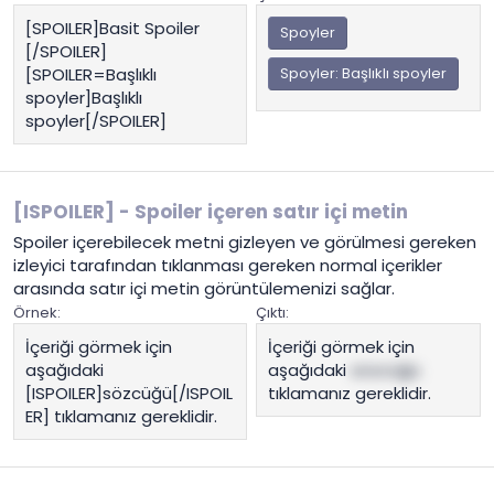
[SPOILER]Basit Spoiler
Spoyler
[/SPOILER]
[SPOILER=Başlıklı
Spoyler:
Başlıklı spoyler
spoyler]Başlıklı
spoyler[/SPOILER]
[ISPOILER] - Spoiler içeren satır içi metin
Spoiler içerebilecek metni gizleyen ve görülmesi gereken
izleyici tarafından tıklanması gereken normal içerikler
arasında satır içi metin görüntülemenizi sağlar.
Örnek:
Çıktı:
İçeriği görmek için
İçeriği görmek için
aşağıdaki
aşağıdaki
sözcüğü
[ISPOILER]sözcüğü[/ISPOIL
tıklamanız gereklidir.
ER] tıklamanız gereklidir.