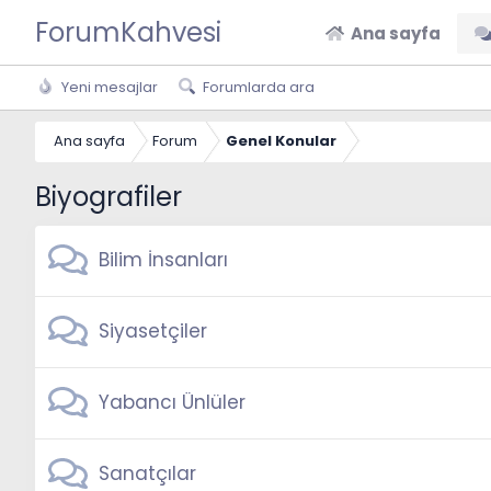
ForumKahvesi
Ana sayfa
Yeni mesajlar
Forumlarda ara
Ana sayfa
Forum
Genel Konular
Biyografiler
Bilim İnsanları
Siyasetçiler
Yabancı Ünlüler
Sanatçılar