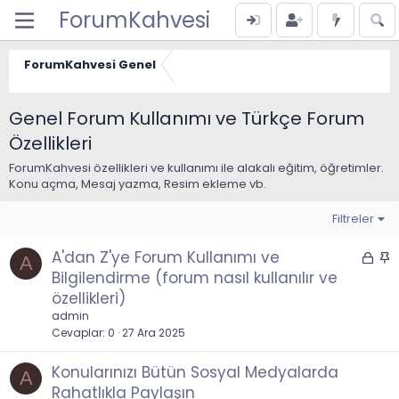
ForumKahvesi
ForumKahvesi Genel
Genel Forum Kullanımı ve Türkçe Forum
Özellikleri
ForumKahvesi özellikleri ve kullanımı ile alakalı eğitim, öğretimler.
Konu açma, Mesaj yazma, Resim ekleme vb.
Filtreler
A'dan Z'ye Forum Kullanımı ve
K
S
A
i
a
Bilgilendirme (forum nasıl kullanılır ve
l
b
özellikleri)
i
i
admin
t
t
Cevaplar
0
27 Ara 2025
l
i
Konularınızı Bütün Sosyal Medyalarda
A
Rahatlıkla Paylaşın