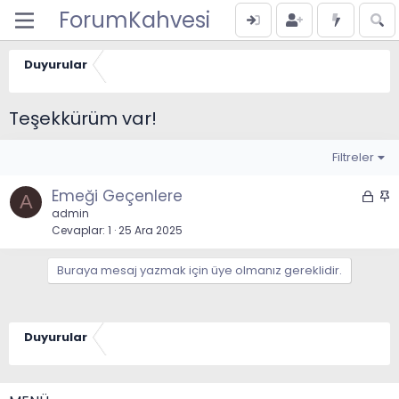
ForumKahvesi
Duyurular
Teşekkürüm var!
Filtreler
Emeği Geçenlere
K
S
A
i
a
admin
Cevaplar
1
25 Ara 2025
l
b
i
i
t
t
Buraya mesaj yazmak için üye olmanız gereklidir.
l
i
Duyurular