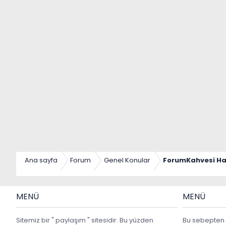
Ana sayfa
Forum
Genel Konular
ForumKahvesi Ha
MENÜ
MENÜ
Sitemiz bir " paylaşım " sitesidir. Bu yüzden
Bu sebepten 