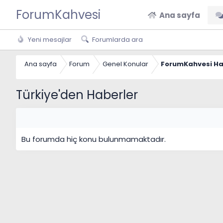
ForumKahvesi
Ana sayfa
Yeni mesajlar
Forumlarda ara
Ana sayfa
Forum
Genel Konular
ForumKahvesi Ha
Türkiye'den Haberler
Bu forumda hiç konu bulunmamaktadır.