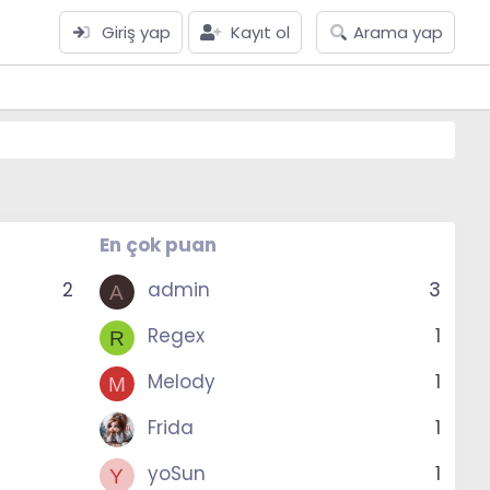
Giriş yap
Kayıt ol
Arama yap
En çok puan
2
admin
3
A
Regex
1
R
Melody
1
M
Frida
1
yoSun
1
Y