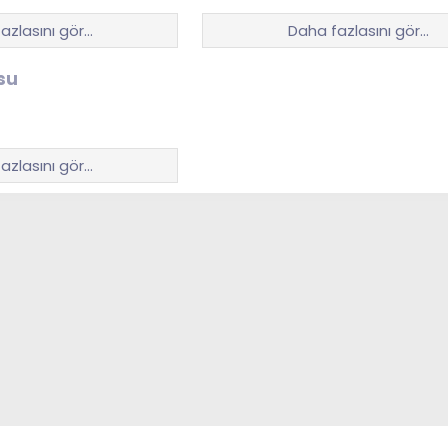
azlasını gör…
Daha fazlasını gör…
su
azlasını gör…