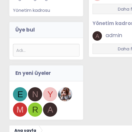
Daha f
Yönetim kadrosu
Yönetim kadro
Üye bul
admin
A
Daha f
En yeni üyeler
E
N
Y
M
R
A
Ana sayfa