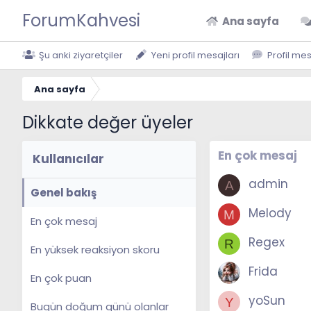
ForumKahvesi
Ana sayfa
Şu anki ziyaretçiler
Yeni profil mesajları
Profil me
Ana sayfa
Dikkate değer üyeler
En çok mesaj
Kullanıcılar
admin
A
Genel bakış
Melody
M
En çok mesaj
Regex
R
En yüksek reaksiyon skoru
Frida
En çok puan
yoSun
Y
Bugün doğum günü olanlar