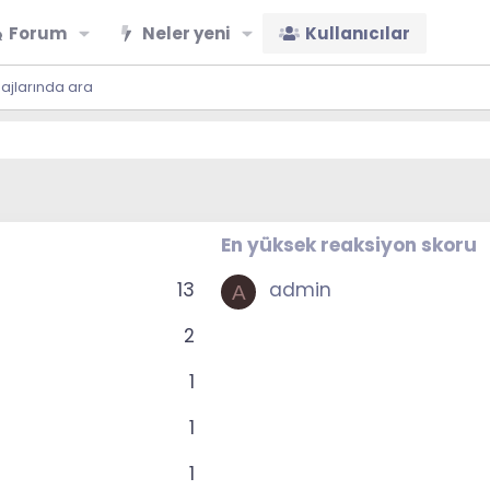
Forum
Neler yeni
Kullanıcılar
sajlarında ara
En yüksek reaksiyon skoru
13
admin
A
2
1
1
1