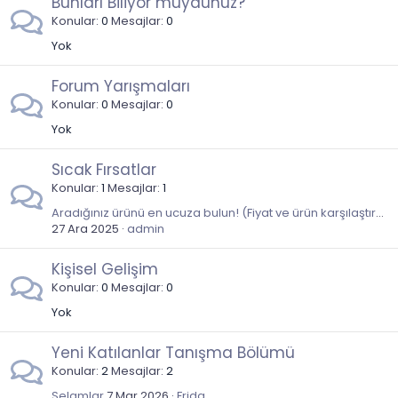
Bunları Biliyor muydunuz?
Konular
0
Mesajlar
0
Yok
Forum Yarışmaları
Konular
0
Mesajlar
0
Yok
Sıcak Fırsatlar
Konular
1
Mesajlar
1
Aradığınız ürünü en ucuza bulun! (Fiyat ve ürün karşılaştırma siteleri)
27 Ara 2025
admin
Kişisel Gelişim
Konular
0
Mesajlar
0
Yok
Yeni Katılanlar Tanışma Bölümü
Konular
2
Mesajlar
2
Selamlar
7 Mar 2026
Frida