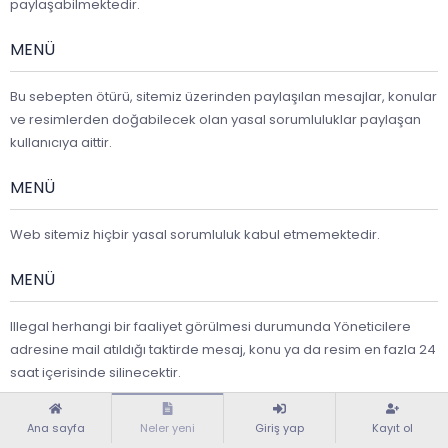
paylaşabilmektedir.
MENÜ
Bu sebepten ötürü, sitemiz üzerinden paylaşılan mesajlar, konular
ve resimlerden doğabilecek olan yasal sorumluluklar paylaşan
kullanıcıya aittir.
MENÜ
Web sitemiz hiçbir yasal sorumluluk kabul etmemektedir.
MENÜ
Illegal herhangi bir faaliyet görülmesi durumunda Yöneticilere
adresine mail atıldığı taktirde mesaj, konu ya da resim en fazla 24
saat içerisinde silinecektir.
Türkçe (TR)
Yardım
Ana sayfa
R
Ana sayfa
Neler yeni
Giriş yap
Kayıt ol
S